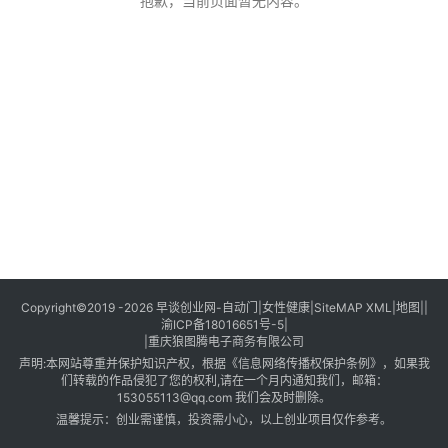
创
抱歉，当前页面暂无内容。
业
创
业
项
目
视
频
号
淘
Copyright©2019 -2026
早谈创业网
-
自动门
|
女性健康
|
SiteMAP XML
|
地图
||
渝ICP备18016651号-5
|
宝
|
重庆狼图腾电子商务有限公司
分
声明:本网站尊重并保护知识产权，根据《信息网络传播权保护条例》，如果我
享
们转载的作品侵犯了您的权利,请在一个月内通知我们，邮箱：
153055113@qq.com 我们会及时删除。
温馨提示：创业需谨慎，投资需小心，以上创业项目仅作参考。