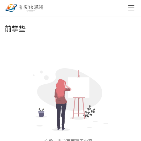
首
前掌垫
页
小
本
创
业
兼
职
项
目
电
商
投稿