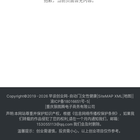
创
抱歉，当前页面暂无内容。
业
创
业
项
目
视
频
号
淘
Copyright©2019 -2026
早谈创业网
-
自动门
|
女性健康
|
SiteMAP XML
|
地图
||
渝ICP备18016651号-5
|
宝
|
重庆狼图腾电子商务有限公司
分
声明:本网站尊重并保护知识产权，根据《信息网络传播权保护条例》，如果我
享
们转载的作品侵犯了您的权利,请在一个月内通知我们，邮箱：
153055113@qq.com 我们会及时删除。
温馨提示：创业需谨慎，投资需小心，以上创业项目仅作参考。