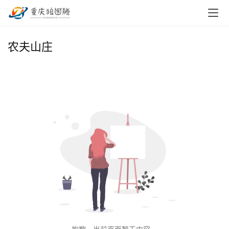
首
农夫山庄
页
小
本
创
业
兼
职
项
目
电
商
投稿