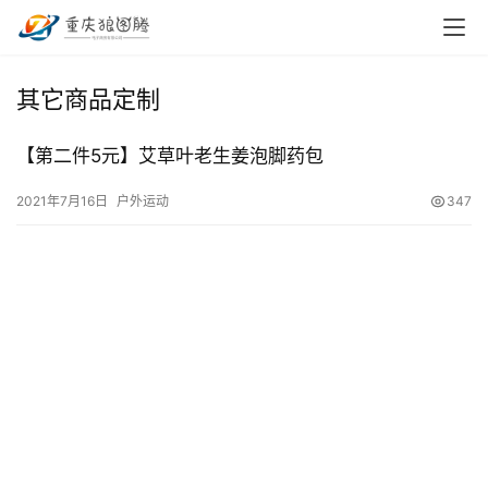
首
其它商品定制
页
【第二件5元】艾草叶老生姜泡脚药包
小
本
2021年7月16日
户外运动
347
创
业
兼
职
项
目
电
商
投稿