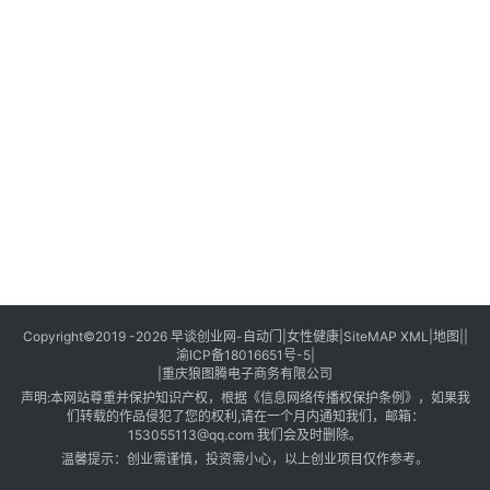
创
业
创
业
项
目
视
频
号
淘
Copyright©2019 -2026
早谈创业网
-
自动门
|
女性健康
|
SiteMAP XML
|
地图
||
渝ICP备18016651号-5
|
宝
|
重庆狼图腾电子商务有限公司
分
声明:本网站尊重并保护知识产权，根据《信息网络传播权保护条例》，如果我
享
们转载的作品侵犯了您的权利,请在一个月内通知我们，邮箱：
153055113@qq.com
我们会及时删除。
温馨提示：创业需谨慎，投资需小心，以上创业项目仅作参考。