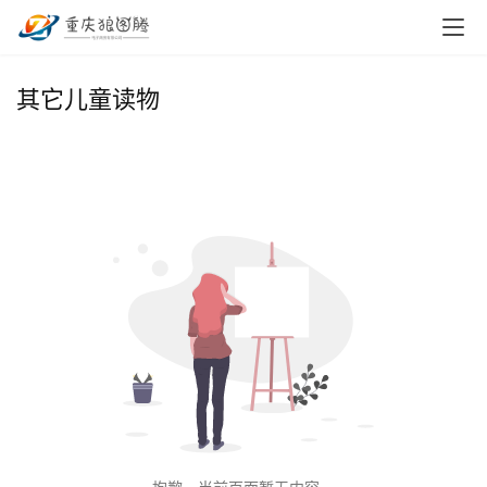
首
其它儿童读物
页
小
本
创
业
兼
职
项
目
电
商
投稿