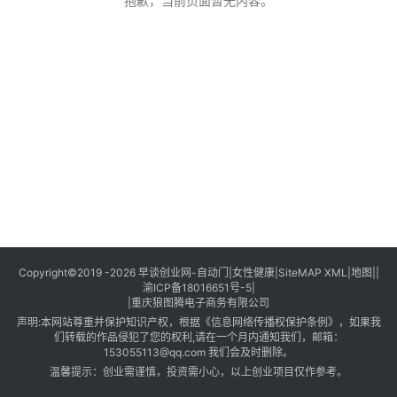
创
抱歉，当前页面暂无内容。
业
创
业
项
目
视
频
号
淘
Copyright©2019 -2026
早谈创业网
-
自动门
|
女性健康
|
SiteMAP XML
|
地图
||
渝ICP备18016651号-5
|
宝
|
重庆狼图腾电子商务有限公司
分
声明:本网站尊重并保护知识产权，根据《信息网络传播权保护条例》，如果我
享
们转载的作品侵犯了您的权利,请在一个月内通知我们，邮箱：
153055113@qq.com 我们会及时删除。
温馨提示：创业需谨慎，投资需小心，以上创业项目仅作参考。