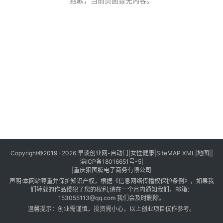
创
抱歉，当前页面暂无内容。
业
创
业
项
目
视
频
号
淘
Copyright©2019 -2026
早谈创业网
-
自动门
|
女性健康
|
SiteMAP XML
|
地图
||
渝ICP备18016651号-5
|
宝
|
重庆狼图腾电子商务有限公司
分
声明:本网站尊重并保护知识产权，根据《信息网络传播权保护条例》，如果我
享
们转载的作品侵犯了您的权利,请在一个月内通知我们，邮箱：
153055113@qq.com
我们会及时删除。
温馨提示：创业需谨慎，投资需小心，以上创业项目仅作参考。