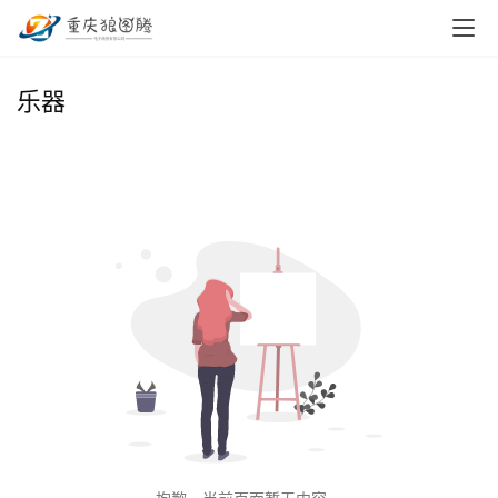
首
乐器
页
小
本
创
业
兼
职
项
目
电
商
投稿