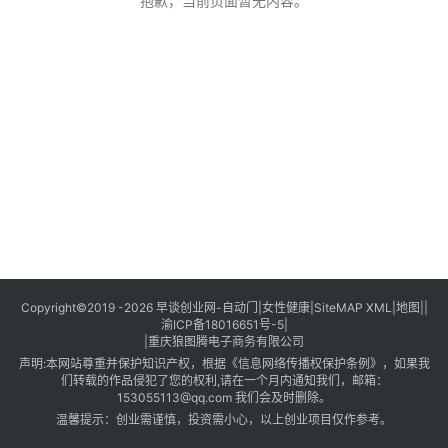
创
抱歉，当前页面暂无内容。
业
创
业
项
目
视
频
号
淘
Copyright©2019 -2026
早谈创业网
-
自动门
|
女性健康
|
SiteMAP XML
|
地图
||
渝ICP备18016651号-5
|
宝
|
重庆狼图腾电子商务有限公司
分
声明:本网站尊重并保护知识产权，根据《信息网络传播权保护条例》，如果我
享
们转载的作品侵犯了您的权利,请在一个月内通知我们，邮箱：
153055113@qq.com 我们会及时删除。
温馨提示：创业需谨慎，投资需小心，以上创业项目仅作参考。