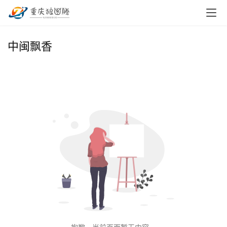
首
中闽飘香
页
小
本
创
业
兼
职
项
目
电
商
投稿